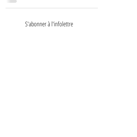
S'abonner à l'infolettre
Prénom
Nom de famille
E-mail
Je souhaite m'abonner à votre liste de
diffusion.
Envoyer