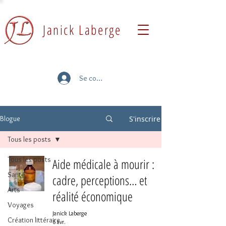
Janick Laberge
Se connecter
S'inscrire
Blogue
Tous les posts
Tous les posts
Aide médicale à mourir :
Santé
cadre, perceptions… et
Arts
réalité économique
Voyages
Janick Laberge
Création littéraire
6 avr.