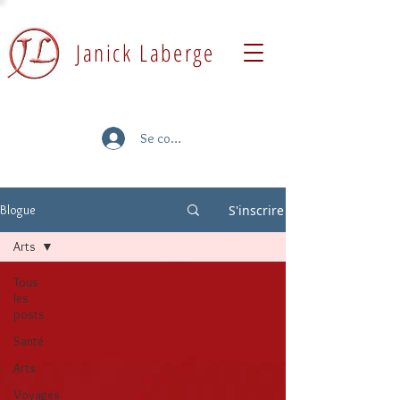
Janick Laberge
Se connecter
S'inscrire
Blogue
Arts
Tous
les
posts
Santé
Arts
Voyages