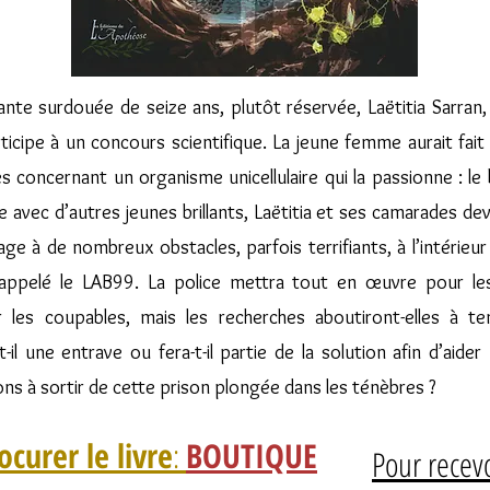
nte surdouée de seize ans, plutôt réservée, Laëtitia Sarran, 
rticipe à un concours scientifique. La jeune femme aurait fait 
 concernant un organisme unicellulaire qui la passionne : le
e avec d’autres jeunes brillants, Laëtitia et ses camarades dev
ge à de nombreux obstacles, parfois terrifiants, à l’intérieur 
 appelé le LAB99. La police mettra tout en œuvre pour le
 les coupables, mais les recherches aboutiront-elles à t
t-il une entrave ou fera-t-il partie de la solution afin d’aider
s à sortir de cette prison plongée dans les ténèbres ?
curer le livre
:
BOUTIQUE
Pour recev