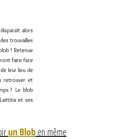
disparaît alors
des trouvailles
 blob ! Retenue
ront faire face
de leur lieu de
s retrouver et
emps ? Le blob
 Laëtitia et ses
oir
un Blob
en même