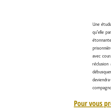
Une étudia
qu’elle pa
étonnantes
prisonnièr
avec coura
réclusion
débusquer
deviendra-
compagnon
Pour vous pro