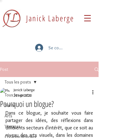
Janick Laberge
Se connecter
Post
Tous les posts
Janick Laberge
Tous les posts
28 mai 2020
Pourquoi un blogue?
Santé
Dans ce blogue, je souhaite vous faire 
Arts
partager des idées, des réflexions dans 
Voyages
différents secteurs d'intérêt, que ce soit au 
niveau des arts visuels, dans les domaines 
Création littéraire