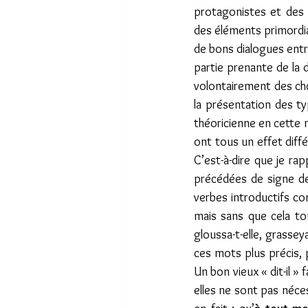
protagonistes et des 
des éléments primordia
de bons dialogues entre
partie prenante de la di
volontairement des chose
la présentation des ty
théoricienne en cette ma
ont tous un effet diffé
C’est-à-dire que je ra
précédées de signe d
verbes introductifs co
mais sans que cela tour
gloussa-t-elle, grassey
ces mots plus précis, 
Un bon vieux « dit-il » f
elles ne sont pas néces