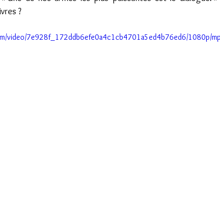
ivres ?
c.com/video/7e928f_172ddb6efe0a4c1cb4701a5ed4b76ed6/1080p/mp4