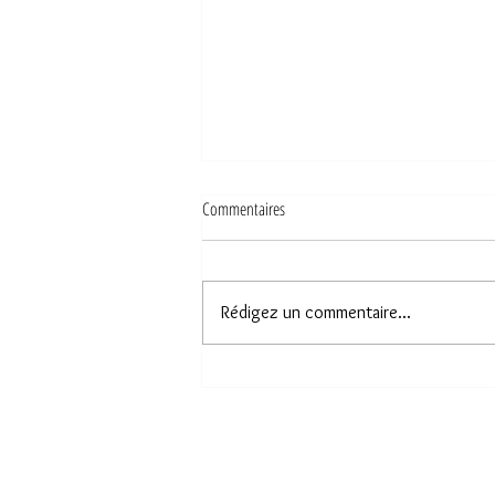
Commentaires
Rédigez un commentaire...
Pourquoi acheter un livre québécois le 12
août? Un événement culturel et
économique majeur