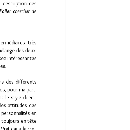
e description des 
aller chercher de 
élange des deux. 
sez intéressantes 
es. 
os, pour ma part, 
 le style direct, 
es attitudes des 
 personnalités en 
toujours en tête 
rai dans la vie ; 