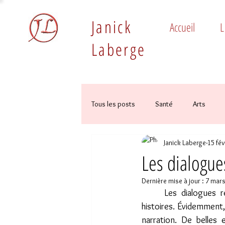
Janick
Accueil
L
Laberge
Tous les posts
Santé
Arts
Janick Laberge
15 fév
Les dialogue
Dernière mise à jour :
7 mars
	Les dialogues revêtent une importance capitale dans mes histoires, comme dans toutes 
histoires. Évidemment, 
narration. De belles 