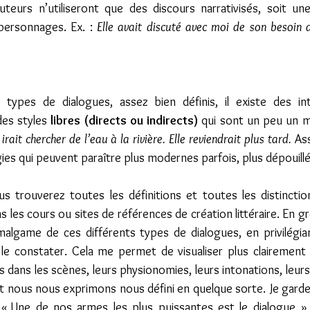
auteurs n’utiliseront que des discours narrativisés, soit un
personnages. Ex. : 
Elle avait discuté avec moi de son besoin d’
des styles 
libres (directs ou indirects)
 qui sont un peu un m
le irait chercher de l’eau à la rivière. Elle reviendrait plus tard.
 As
ies qui peuvent paraître plus modernes parfois, plus dépouillé
 les cours ou sites de références de création littéraire. En gr
amalgame de ces différents types de dialogues, en privilégiant
 constater. Cela me permet de visualiser plus clairement l
 dans les scènes, leurs physionomies, leurs intonations, leurs
 nous nous exprimons nous défini en quelque sorte. Je garde 
 « Une de nos armes les plus puissantes est le dialogue. » V