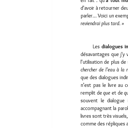
en fait : qu’
à tout mo
d’avoir à retourner de
parler… Voici un exempl
reviendrai plus tard. »
	Les 
dialogues i
désavantages que j’y v
l’utilisation de plus 
chercher de l’eau à la r
que des dialogues indi
n’est pas le livre au
remplit de 
que
 et de 
q
souvent le dialogue 
accompagnant la parol
livres sont très visuel
comme des répliques au