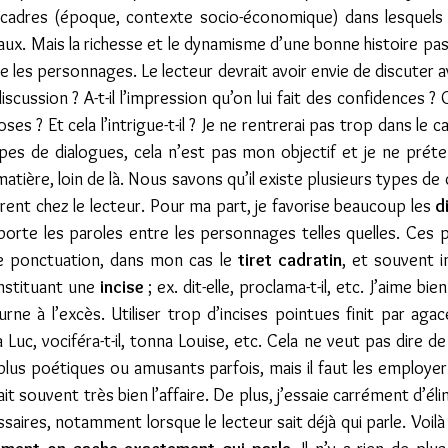
cadres (époque, contexte socio-économique) dans lesquels i
ux. Mais la richesse et le dynamisme d’une bonne histoire pa
 les personnages. Le lecteur devrait avoir envie de discuter ave
scussion ? A-t-il l’impression qu’on lui fait des confidences ? 
s ? Et cela l’intrigue-t-il ? Je ne rentrerai pas trop dans le c
pes de dialogues, cela n’est pas mon objectif et je ne préte
tière, loin de là. Nous savons qu’il existe plusieurs types de d
rent chez le lecteur. Pour ma part, je favorise beaucoup les 
d
pporte les paroles entre les personnages telles quelles. Ces p
e ponctuation, dans mon cas le 
tiret cadratin
, et souvent i
nstituant une 
incise
 ; ex. dit-elle, proclama-t-il, etc. J’aime bien
ne à l’excès. Utiliser trop d’incises pointues finit par agacer
a Luc, vociféra-t-il, tonna Louise, etc. Cela ne veut pas dire d
plus poétiques ou amusants parfois, mais il faut les employer
ait souvent très bien l’affaire. De plus, j’essaie carrément d’élim
saires, notamment lorsque le lecteur sait déjà qui parle. Voilà 