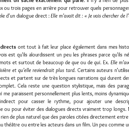
ment on sache exactement qui parle
. Il n’y a rien de plu
ux ou trois pages en arrière pour retrouver quels personnages
e d’un dialogue direct : 
Elle m’avait dit : « Je vais chercher de l’
ndirects
 ont tout à fait leur place également dans mes histo
ois est qu’ils alourdissent un peu les phrases parce qu’ils né
de mots et surtout de beaucoup de 
que
 ou de 
qui
. Ex. 
Elle m’ava
ivière et qu’elle reviendrait plus tard. 
Certains auteurs n’utili
rects et partent sur de très longues narrations qui durent d
 complet. Cela reste une question stylistique, mais des para
ui
 me paraissent personnellement plus lents, moins dynamiques. 
indirect pour casser le rythme, pour ajouter une descript
e ou pour éviter des dialogues directs vraiment trop longs
s, rien de plus naturel que des paroles citées directement entre
 théâtre ou entre les acteurs dans un film. Un peu comme un 