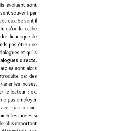
ls évoluent sont 
ssent souvent par 
c eux. Se sent-il 
Ou qu’on lui cache 
adre didactique de 
nds pas être une 
ialogues et qu’ils 
ialogues directs
. 
aroles sont alors 
ntroduite par des 
 varier les incises, 
 le lecteur : ex. 
e ne pas employer 
 avec parcimonie. 
iner les incises si 
le plus important 