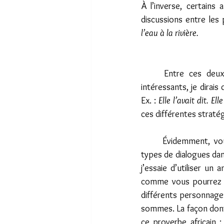
À l’inverse, certains 
discussions entre les 
l’eau à la rivière.
	Entre ces deux types de dialogues, assez bien définis, il existe des intermédiaires très 
intéressants, je dirais 
Ex. : 
Elle l’avait dit. El
ces différentes stratég
	Évidemment, vous trouverez toutes les définitions et toutes les distinctions des différents 
types de dialogues dans
j’essaie d’utiliser un 
comme vous pourrez le
différents personnages
sommes. La façon dont
ce proverbe africain :