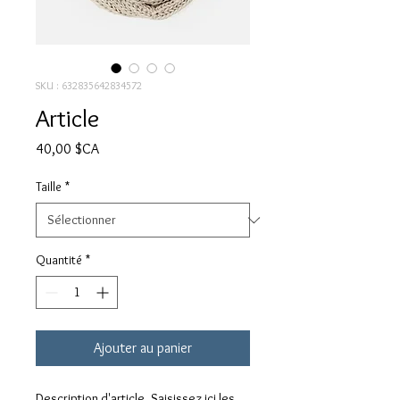
SKU : 632835642834572
Article
Prix
40,00 $CA
Taille
*
Quantité
*
Ajouter au panier
Description d'article. Saisissez ici les 