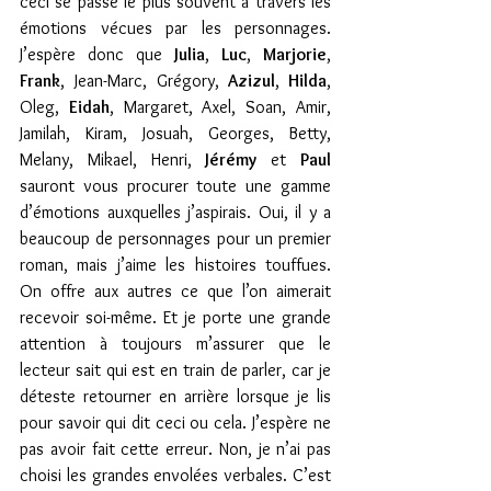
ceci se passe le plus souvent à travers les 
émotions vécues par les personnages. 
J’espère donc que 
Julia
, 
Luc
, 
Marjorie
, 
Frank
, Jean-Marc, Grégory, 
Azizul
, 
Hilda
, 
Oleg, 
Eidah
, Margaret, Axel, Soan, Amir, 
Jamilah, Kiram, Josuah, Georges, Betty, 
Melany, Mikael, Henri, 
Jérémy
 et 
Paul
sauront vous procurer toute une gamme 
d’émotions auxquelles j’aspirais. Oui, il y a 
beaucoup de personnages pour un premier 
roman, mais j’aime les histoires touffues. 
On offre aux autres ce que l’on aimerait 
recevoir soi-même. Et je porte une grande 
attention à toujours m’assurer que le 
lecteur sait qui est en train de parler, car je 
déteste retourner en arrière lorsque je lis 
pour savoir qui dit ceci ou cela. J’espère ne 
pas avoir fait cette erreur. Non, je n’ai pas 
choisi les grandes envolées verbales. C’est 