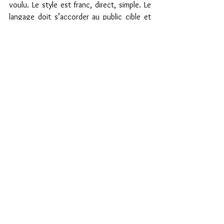
voulu. Le style est franc, direct, simple. Le 
langage doit s’accorder au public cible et 
non l’inverse. C’est un architecte que 
j’admire beaucoup, Frank Lloyd Wright, qui 
a écrit une des plus belles phrases sur la 
simplicité « La simplicité, c’est l’harmonie 
parfaite entre le beau, l’utile et le juste. » 
Construire des histoires, n’est peut-être 
pas si différent que de construire des 
bâtiments… 
 Je souhaite donc que Le génome poursuive 
sur sa belle lancée. Je vous invite à ne pas 
hésiter de faire vos commentaires 
concernant votre lecture autant sur les 
pages des plateformes que vous avez 
utilisées pour l’achat soit : 
Amazon
, 
FNAC
, 
Kobo
, iBook (Apple), 
Bookelis
, 
Barnes & 
Noble
 (version anglaise) que sur mon site 