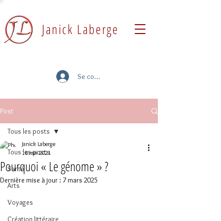
Janick Laberge
Se connecter
Post
Tous les posts
Janick Laberge
Tous les posts
18 mai 2021
Pourquoi « Le génome » ?
Santé
Dernière mise à jour :
7 mars 2025
Arts
Voyages
Création littéraire