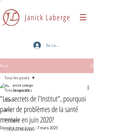
Janick Laberge
Se connecter
Post
Tous les posts
Janick Laberge
Tous les posts
26 mars 2021
"Les secrets de l'Institut", pourquoi
Santé
parler de problèmes de la santé
Arts
mentale en juin 2020?
Voyages
Dernière mise à jour :
7 mars 2025
Création littéraire