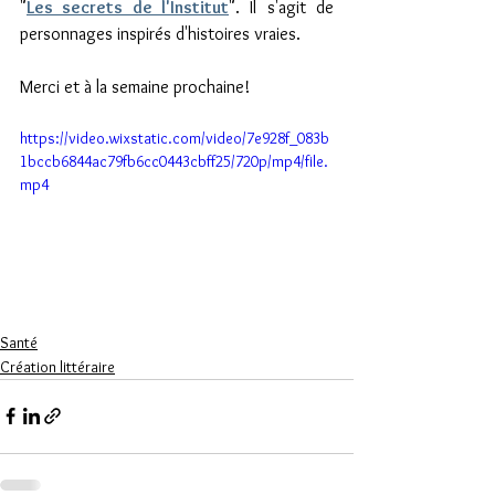
"
Les secrets de l'Institut
". Il s'agit de 
personnages inspirés d'histoires vraies. 
Merci et à la semaine prochaine!
https://video.wixstatic.com/video/7e928f_083b
1bccb6844ac79fb6cc0443cbff25/720p/mp4/file.
mp4
Santé
Création littéraire