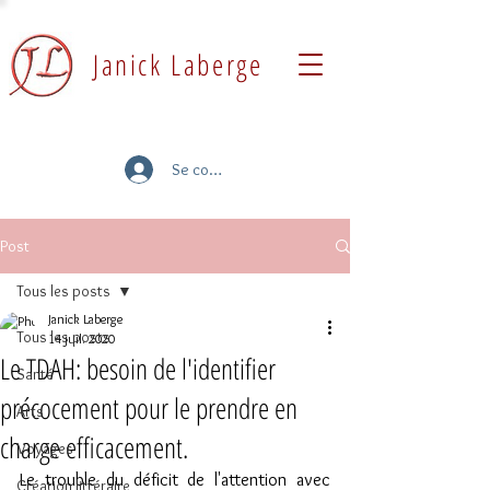
Janick Laberge
Se connecter
Post
Tous les posts
Janick Laberge
Tous les posts
14 juil. 2020
Le TDAH: besoin de l'identifier
Santé
précocement pour le prendre en
Arts
charge efficacement.
Voyages
Le trouble du déficit de l'attention avec 
Création littéraire