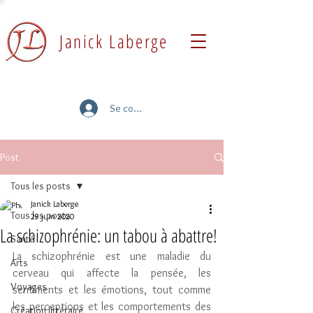
Janick Laberge
Se connecter
Post
Tous les posts
Janick Laberge
Tous les posts
29 juin 2020
La schizophrénie: un tabou à abattre!
Santé
La schizophrénie est une maladie du 
Arts
cerveau qui affecte la pensée, les 
Voyages
sentiments et les émotions, tout comme 
les perceptions et les comportements des 
Création littéraire