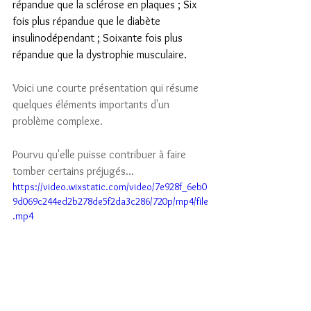
répandue que la sclérose en plaques ; Six 
fois plus répandue que le diabète 
insulinodépendant ; Soixante fois plus 
répandue que la dystrophie musculaire.
Voici une courte présentation qui résume 
quelques éléments importants d'un 
problème complexe.
Pourvu qu'elle puisse contribuer à faire 
tomber certains préjugés...
https://video.wixstatic.com/video/7e928f_6eb0
9d069c244ed2b278de5f2da3c286/720p/mp4/file
.mp4