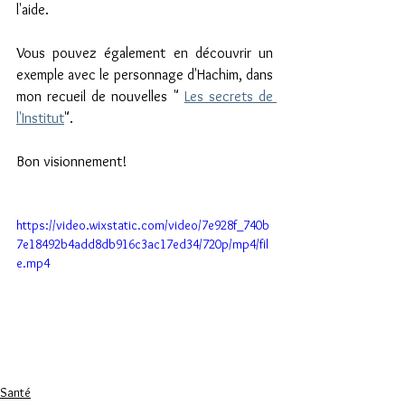
l'aide.
Vous pouvez également en découvrir un 
exemple avec le personnage d'Hachim, dans 
mon recueil de nouvelles " 
Les secrets de 
l'Institut
". 
Bon visionnement!
https://video.wixstatic.com/video/7e928f_740b
7e18492b4add8db916c3ac17ed34/720p/mp4/fil
e.mp4
Santé