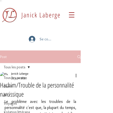
Janick Laberge
Se connecter
Post
Tous les posts
Janick Laberge
Tous les posts
22 juin 2020
Hachim/Trouble de la personnalité
Santé
narcissique
Arts
Le problème avec les troubles de la 
Voyages
personnalité c'est que, la plupart du temps, 
Création littéraire