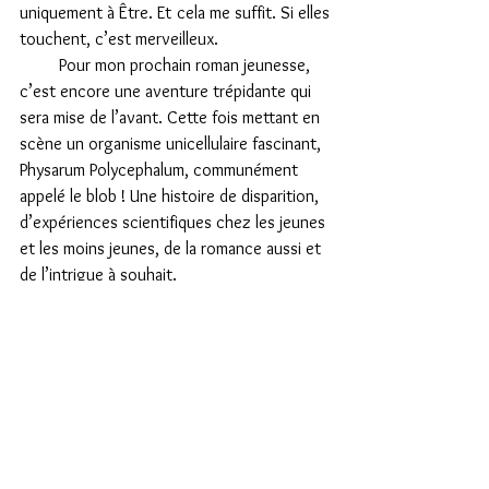
uniquement à Être. Et cela me suffit. Si elles 
touchent, c’est merveilleux.
         Pour mon prochain roman jeunesse, 
c’est encore une aventure trépidante qui 
sera mise de l’avant. Cette fois mettant en 
scène un organisme unicellulaire fascinant, 
Physarum Polycephalum, communément 
appelé le blob ! Une histoire de disparition, 
d’expériences scientifiques chez les jeunes 
et les moins jeunes, de la romance aussi et 
de l’intrigue à souhait.
         Non, les idées ne poussent pas dans 
les arbres, mais on peut les cueillir un peu 
partout en regardant au ciel…
https://video.wixstatic.com/video/7e928f_6daf5
950f0a04e1186dee570c48845e6/360p/mp4/file.
mp4