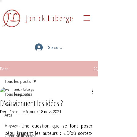
Janick Laberge
Se connecter
Post
Tous les posts
Janick Laberge
Tous les posts
15 nov. 2021
D’où viennent les idées ?
Santé
Dernière mise à jour :
18 nov. 2021
Arts
Voyages
      Une question que se font poser 
régulièrement les auteurs : « D’où sortez-
Création littéraire