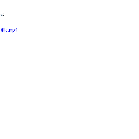
ca
:
file.mp4