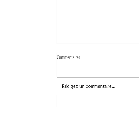
Commentaires
Rédigez un commentaire...
Comment gérer l’incertitude face à des
politiques imprévisibles ou polarisantes