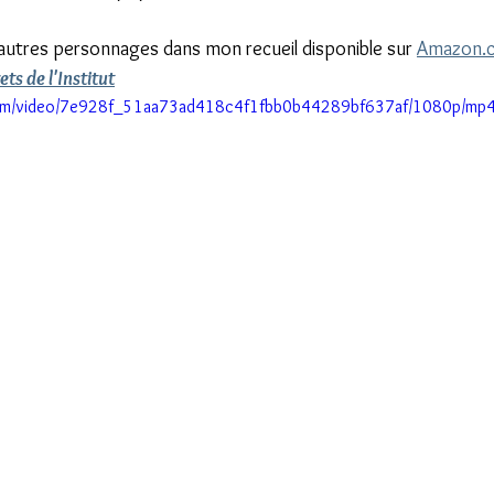
 autres personnages dans mon recueil disponible sur 
Amazon.
ts de l'Institut
c.com/video/7e928f_51aa73ad418c4f1fbb0b44289bf637af/1080p/mp4/