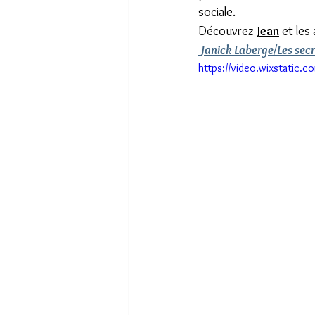
sociale. 
Découvrez 
Jean
 et les
 Janick Laberge/Les secre
https://video.wixstati