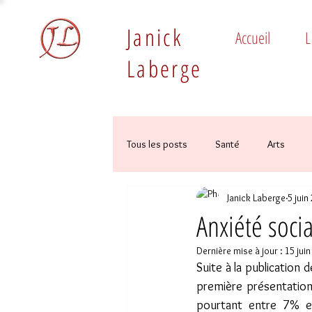
Janick
Accueil
L
Laberge
Tous les posts
Santé
Arts
Janick Laberge
5 juin
Anxiété soci
Dernière mise à jour :
15 jui
Suite à la publication d
première présentatio
pourtant entre 7% et