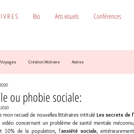
 I V R E S
Bio
Arts visuels
Conférences
Voyages
Création littéraire
Autres
 2020
ale ou phobie sociale:
n 2020
e mon recueil de nouvelles littéraires intitulé 
Les secrets de l'
n vidéo concernant un problème de santé mentale méconnu, 
 10% de la population, l'
anxiété sociale
, antérieuremen